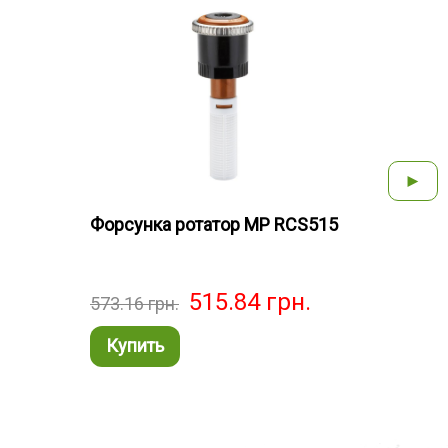
►
Форсунка ротатор MP RCS515
Форс
515.84
грн.
573.16
грн.
573.
Купить
Ку