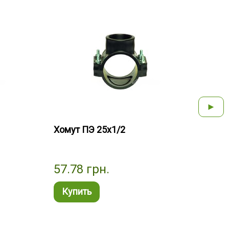
►
Хомут ПЭ 25х1/2
Хому
57.78
грн.
120
Купить
Ку