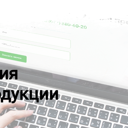
ия
одукции