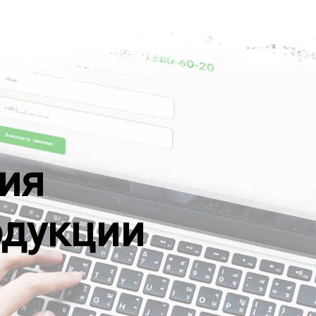
ия
одукции