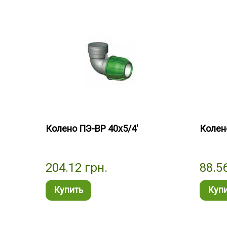
Колено ПЭ-ВР 40х5/4'
Колен
204.12
грн.
88.5
Купить
Куп