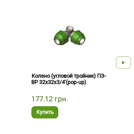
►
Колено (угловой тройник) ПЭ-
Коле
ВР 32х32х3/4'(рор-up)
177.12
грн.
103
Купить
Ку