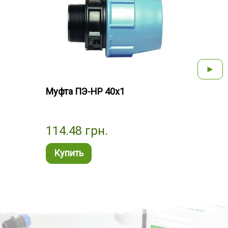
►
Муфта ПЭ-НР 40x1
Муфт
114.48
грн.
61.
Купить
Ку