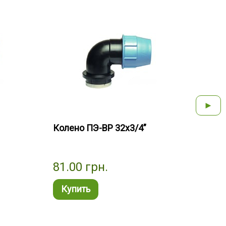
►
Колено ПЭ-ВР 32x3/4”
Коле
81.00
грн.
55.
Купить
Ку