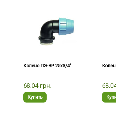
Колено ПЭ-ВР 25х3/4”
Колен
68.04
грн.
68.0
Купить
Куп