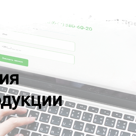
ия
одукции