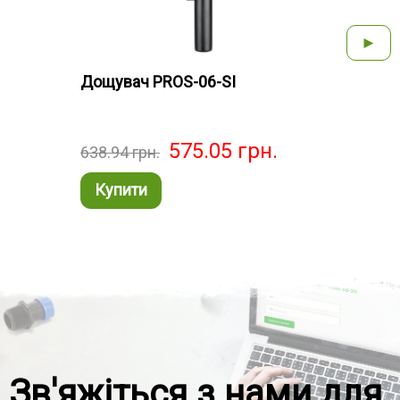
►
Дощувач PROS-06-SI
Дощу
575.05
грн.
638.94
грн.
610.
Купити
Ку
Зв'яжіться з нами для