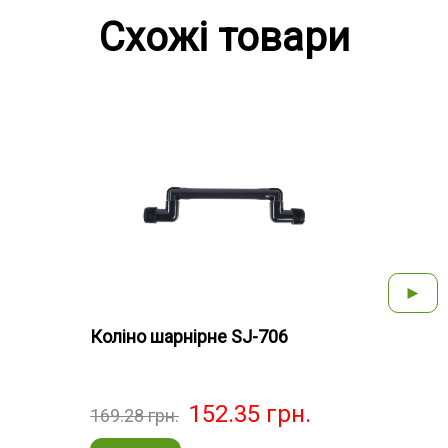
Схожі товари
►
Коліно шарнірне SJ-706
Колі
152.35
грн.
169.28
грн.
21.6