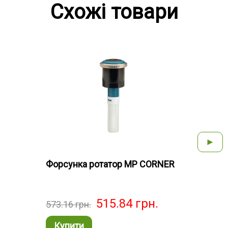
Схожі товари
►
Форсунка ротатор MP CORNER
Форс
515.84
грн.
573.16
грн.
573.
Купити
Ку