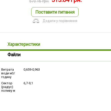
515.84
грн.
573.16
грн.
Поставити питання
Додати у порівняння
Характеристики
Файли
Витрата
0,659-0,963
води м3/
годину
Сектор
6,7-9,1
(радіус)
поливу м