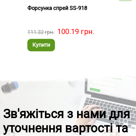
Форсунка спрей SS-918
Форс
100.19
грн.
111.32
грн.
111.
Купити
Ку
Зв'яжіться з нами для
уточнення вартості та