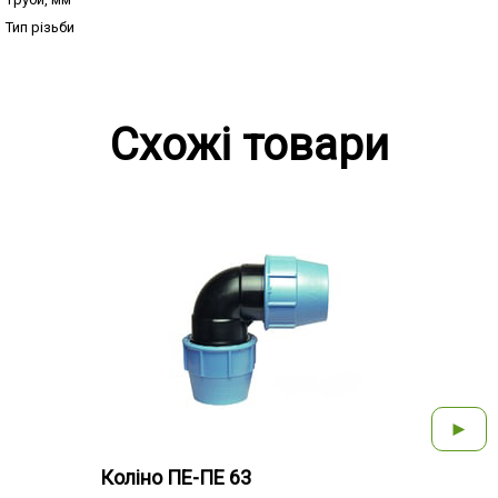
Тип різьби
Схожі товари
►
Коліно ПЕ-ПЕ 63
Колі