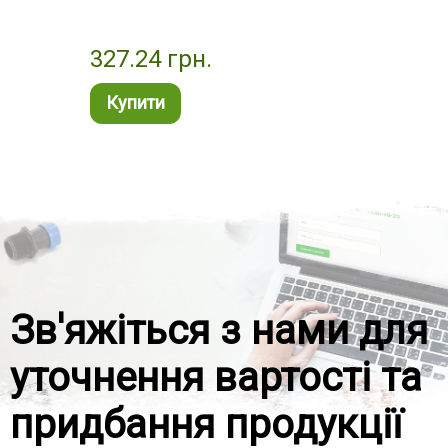
327.24
грн.
73.
Купити
Ку
Зв'яжіться з нами для
уточнення вартості та
придбання продукції