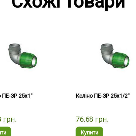
Схожі товари
 ПЕ-ЗР 25х1''
Коліно ПЕ-ЗР 25х1/2''
8
грн.
76.68
грн.
ити
Купити