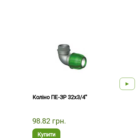
►
Коліно ПЕ-ЗР 32х3/4''
Колі
98.82
грн.
156
Купити
Ку