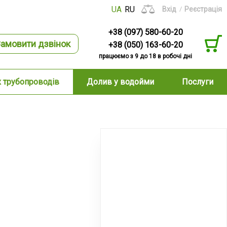
UA
RU
Вхід
Реєстрація
+38 (097) 580-60-20
амовити дзвінок
+38 (050) 163-60-20
працюємо з 9 до 18 в робочі дні
х трубопроводів
Долив у водойми
Послуги