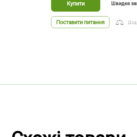
Купити
Швидке за
Поставити питання
Дода