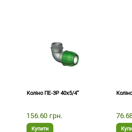
Коліно ПЕ-ЗР 40х5/4''
Коліно
156.60
грн.
76.6
Купити
Куп