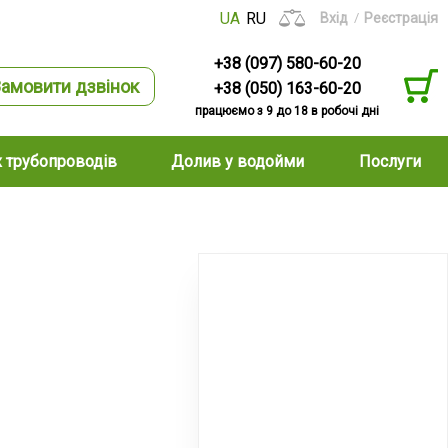
UA
RU
Вхід
Реєстрація
+38 (097) 580-60-20
амовити дзвінок
+38 (050) 163-60-20
працюємо з 9 до 18 в робочі дні
х трубопроводів
Долив у водойми
Послуги