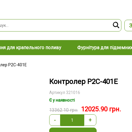
З
ня для крапельного поливу
Фурнітура для підземни
лер P2C-401Е
Контролер P2C-401Е
Артикул 321016
Є у наявності
12025.90
грн.
13362.10
грн.
-
+