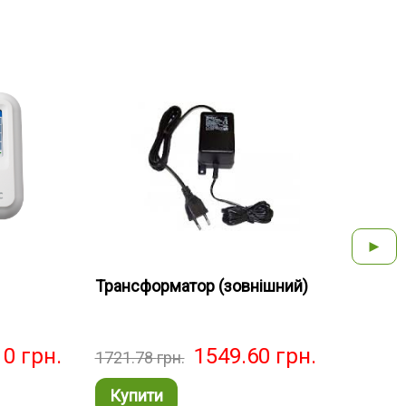
►
Трансформатор (зовнішний)
Конт
10
грн.
1549.60
грн.
1721.78
грн.
8927
Купити
Ку