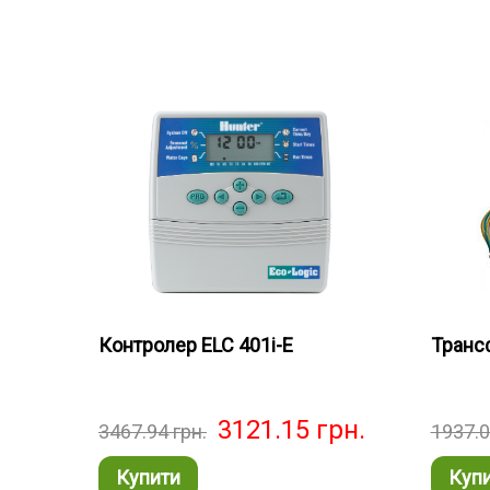
Контролер ELC 401i-E
Транс
3121.15
грн.
3467.94
грн.
1937.
Купити
Куп