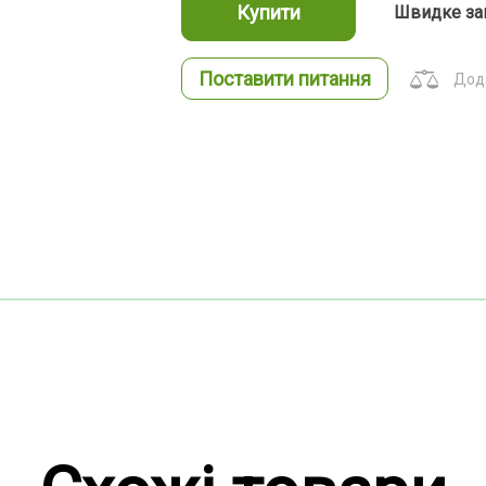
Купити
Швидке за
Поставити питання
Дода