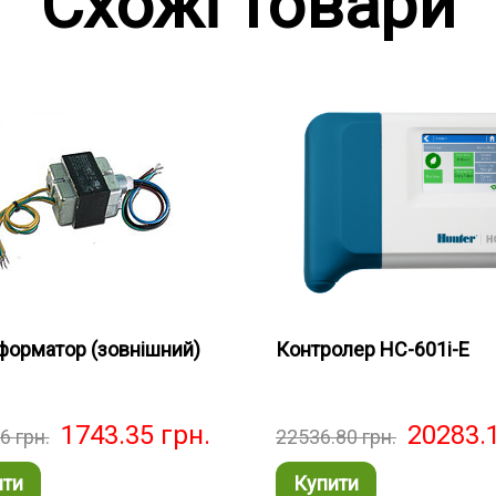
Схожі товари
форматор (зовнішний)
Контролер HC-601i-E
1743.35
грн.
20283.
06
грн.
22536.80
грн.
ити
Купити