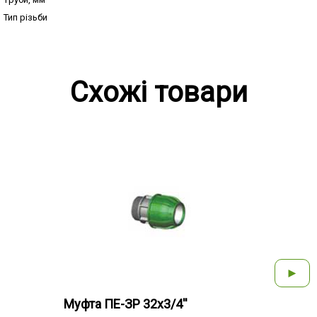
Тип різьби
Схожі товари
►
Муфта ПЕ-ЗР 32х3/4''
Муфт