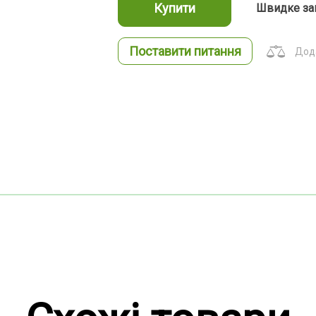
Купити
Швидке за
Поставити питання
Дода