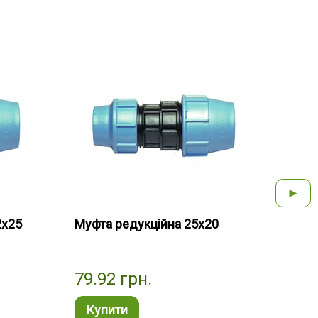
►
2х25
Муфта редукційна 25х20
Муфт
79.92
грн.
327
Купити
Ку