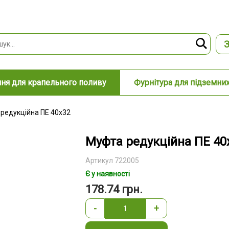
З
ня для крапельного поливу
Фурнітура для підземни
редукційна ПЕ 40х32
Муфта редукційна ПЕ 40
Артикул 722005
Є у наявності
178.74
грн.
-
+