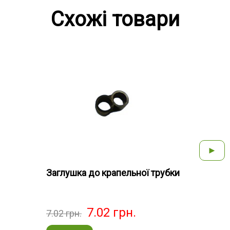
Схожі товари
►
Заглушка до крапельної трубки
Водо
7.02
грн.
7.02
грн.
3.78