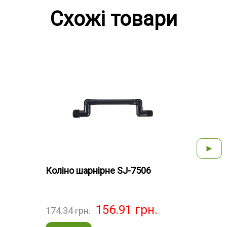
Схожі товари
►
Коліно шарнірне SJ-7506
Колі
156.91
грн.
174.34
грн.
184.